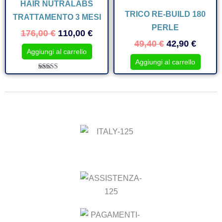
HAIR NUTRALABS
originale
attuale
originale
attual
TRICO RE-BUILD 180
era:
è:
era:
è:
TRATTAMENTO 3 MESI
176,00 €.
110,00 €.
49,40 €.
42,90 
PERLE
176,00
€
110,00
€
49,40
€
42,90
€
Aggiungi al carrello
Aggiungi al carrello
Valutato
5.00
su 5