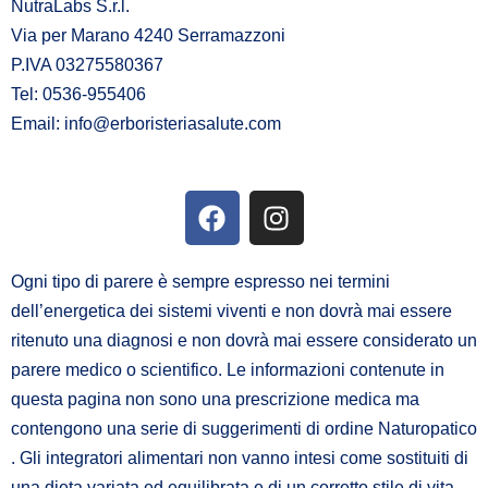
NutraLabs S.r.l.
Via per Marano 4240 Serramazzoni
P.IVA 03275580367
Tel: 0536-955406
Email: info@erboristeriasalute.com
F
I
a
n
c
s
e
t
Ogni tipo di parere è sempre espresso nei termini
b
a
dell’energetica dei sistemi viventi e non dovrà mai essere
o
g
ritenuto una diagnosi e non dovrà mai essere considerato un
o
r
parere medico o scientifico. Le informazioni contenute in
k
a
questa pagina non sono una prescrizione medica ma
m
contengono una serie di suggerimenti di ordine Naturopatico
. Gli integratori alimentari non vanno intesi come sostituiti di
una dieta variata ed equilibrata e di un corretto stile di vita.