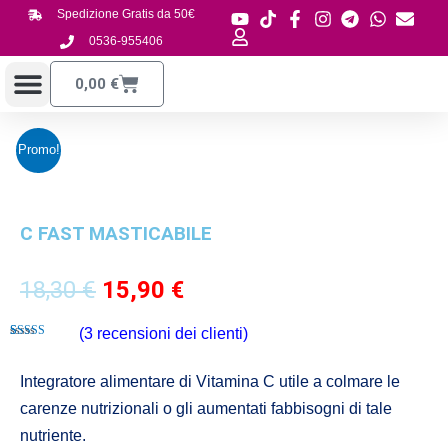
Vai
Spedizione Gratis da 50€
al
0536-955406
contenuto
Carrello
0,00
€
Promo!
C FAST MASTICABILE
Il
Il
18,30
€
15,90
€
prezzo
prezzo
(
3
recensioni dei clienti)
originale
attuale
Valutato
3
4.67
su 5 su
era:
è:
base di
Integratore alimentare di Vitamina C utile a colmare le
recensioni
18,30 €.
15,90 €.
carenze nutrizionali o gli aumentati fabbisogni di tale
nutriente.