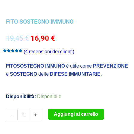
FITO SOSTEGNO IMMUNO
Il
Il
19,45
€
16,90
€
prezzo
prezzo
(
4
recensioni dei clienti)
originale
attuale
Valutato
4
5.00
su 5 su
era:
è:
base di
FITOSOSTEGNO IMMUNO
è utile come
PREVENZIONE
recensioni
19,45 €.
16,90 €.
e
SOSTEGNO
delle
DIFESE IMMUNITARIE.
FITO
Disponibilità:
Disponibile
SOSTEGNO
IMMUNO
Aggiungi al carrello
-
+
quantità