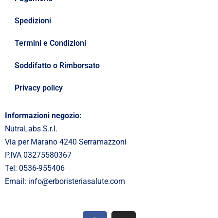
Spedizioni
Termini e Condizioni
Soddifatto o Rimborsato
Privacy policy
Informazioni negozio:
NutraLabs S.r.l.
Via per Marano 4240 Serramazzoni
P.IVA 03275580367
Tel: 0536-955406
Email: info@erboristeriasalute.com
F
I