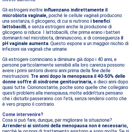
Gli estrogeni inoltre
influenzano indirettamente il
microbiota vaginale,
poiché le cellule vaginali producono
una sostanza, il glicogeno, di cui si nutrono
i benefici
lattobacilli
, e senza estrogeni anche la produzione di
glicogeno si riduce. I lattobacilli, che prima erano i batteri
dominanti nel microbiota, diminuiscono, e di conseguenza
il
pH vaginale aumenta
. Questo espone a un maggior rischio di
infezioni sia vaginali che urinarie.
Gli estrogeni cominciano a diminuire già dopo i 40 anni, e
persone particolarmente sensibili alla loro carenza possono
avere i primi sintomi diversi anni prima della fine delle
mestruazioni.
Tre anni dopo la menopausa il 40-50% delle
donne soffre di sindrome genitourinaria,
e dieci anni dopo
quasi tutte. Ciononostante, poche sono quelle che collegano
questi problemi alla menopausa; molte addirittura pensano
che i disturbi passeranno con l’età, senza rendersi conto che
è vero proprio il contrario.
Come intervenire?
Cosa si può fare, dunque, per migliorare la situazione?
Arrendersi ai sintomi della menopausa non è necessario,
perché le opzioni di trattamento esistono e sono molte. Se si