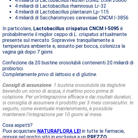
4 miliardi di Lactobacillus reuteri DSMZ DSM 26866
4 miliardi di Lactobacillus rhamnosus Lr-32
4 miliardi di Lactobacillus plantarum Lp-115
4 miliardi di Saccharomyces cerevisiae CNCM I-3856
In particolare,
Lactobacillus crispatus CNCM I-5095
è
probabilmente il miglior ceppo di
L. crispatus
attualmente
presente sul mercato. Sopravvive tranquillamente a
temperatura ambiente e, assunto per bocca, colonizza la
vagina già dopo 7 giorni.
Confezione da 20 bustine orosolubili contenenti 20 miliardi di
probiotici.
Completamente privo di lattosio e di glutine
.
Consigli di assunzione
: 1 bustina orosolubile da deglutire
bevendo un sorso di acqua, il mattino poco prima di
colazione. Per un’integrazione efficace e dai risultati duraturi,
si consiglia di assumere il prodotto per 3 mesi consecutivi.
In
seguito, come eventuale mantenimento, è possibile
mantenere l’integrazione per 10 giorni al mese.
Cosa aspetti?
Puoi acquistare
NATURAFLORA LEI
in tutte le farmacie,
oppure nel nostro sito in esclusiva a un
PREZZO