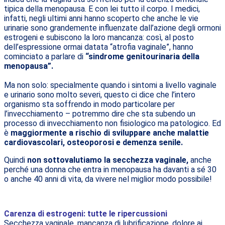
tipica della menopausa. E con lei tutto il corpo. I medici,
infatti, negli ultimi anni hanno scoperto che anche le vie
urinarie sono grandemente influenzate dall’azione degli ormoni
estrogeni e subiscono la loro mancanza: così, al posto
dell’espressione ormai datata “atrofia vaginale”, hanno
cominciato a parlare di
“sindrome genitourinaria della
menopausa”.
Ma non solo: specialmente quando i sintomi a livello vaginale
e urinario sono molto severi, questo ci dice che l’intero
organismo sta soffrendo in modo particolare per
l’invecchiamento – potremmo dire che sta subendo un
processo di invecchiamento non fisiologico ma patologico. Ed
è
maggiormente a rischio di sviluppare anche malattie
cardiovascolari, osteoporosi e demenza senile.
Quindi
non sottovalutiamo la secchezza vaginale,
anche
perché una donna che entra in menopausa ha davanti a sé 30
o anche 40 anni di vita, da vivere nel miglior modo possibile!
Carenza di estrogeni: tutte le ripercussioni
Secchezza vaginale, mancanza di lubrificazione, dolore ai