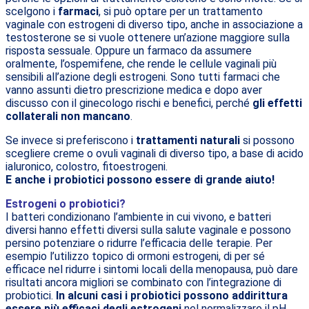
scelgono i
farmaci
, si può optare per un trattamento
vaginale con estrogeni di diverso tipo, anche in associazione a
testosterone se si vuole ottenere un’azione maggiore sulla
risposta sessuale. Oppure un farmaco da assumere
oralmente, l’ospemifene, che rende le cellule vaginali più
sensibili all’azione degli estrogeni. Sono tutti farmaci che
vanno assunti dietro prescrizione medica e dopo aver
discusso con il ginecologo rischi e benefici, perché
gli effetti
collaterali non mancano
.
Se invece si preferiscono i
trattamenti naturali
si possono
scegliere creme o ovuli vaginali di diverso tipo, a base di acido
ialuronico, colostro, fitoestrogeni.
E anche i probiotici possono essere di grande aiuto!
Estrogeni o probiotici?
I batteri condizionano l’ambiente in cui vivono, e batteri
diversi hanno effetti diversi sulla salute vaginale e possono
persino potenziare o ridurre l’efficacia delle terapie. Per
esempio l’utilizzo topico di ormoni estrogeni, di per sé
efficace nel ridurre i sintomi locali della menopausa, può dare
risultati ancora migliori se combinato con l’integrazione di
probiotici.
In alcuni casi i probiotici possono addirittura
essere più efficaci degli estrogeni
nel normalizzare il pH