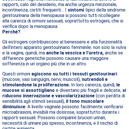
rapporti, calo del desiderio, ma anche urgenza minzionale,
incontinenza, cistiti frequenti… I
sintomi
tipici della sindrome
genitourinaria della menopausa si possono tutti ricollegare
alla carenza di ormoni sessuali, soprattutto estrogeni, che si
verifica dopo la menopausa.
Perché?
Gli estrogeni contribuiscono al benessere e alla funzionalità
dell’intero apparato genitourinario femminile: non solo la vulva
e la vagina, quindi, ma
anche la vescica e l’uretra,
anche se
differenze genetiche possono causare una maggiore
sofferenza in un organo più che in un altro.
Questi ormoni
agiscono su tutti i tessuti genitourinari
(mucose, vasi sanguigni, nervi, muscoli),
nutrendoli e
stimolandone la proliferazione.
In loro carenza, quindi,
le
mucose si assottigliano
e diventano più fragili e delicate,
si
riducono innervazione e vascolarizzazione
(con perdita di
sensibilità agli stimoli sessuali),
il tono muscolare
diminuisce
. A livello vaginale possono facilmente verificarsi
microabrasioni, invisibili ma dolorose, soprattutto durante i
rapporti sessuali. Possono comparire bruciori urinari,
necessità di urinare più spesso, incontinenza, e il rischio di
cistite aumenta.