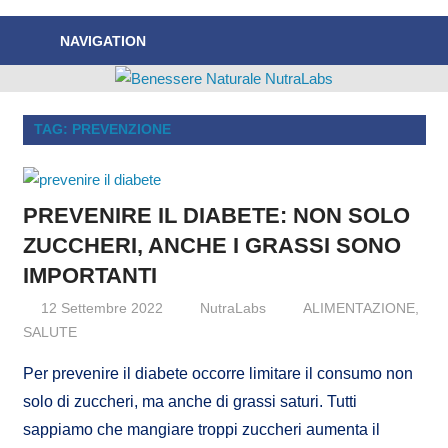
Nuove
Benessere
NAVIGATION
News
Naturale
sul
Benessere
NutraLabs
Naturale!
TAG:
PREVENZIONE
PREVENIRE IL DIABETE: NON SOLO
ZUCCHERI, ANCHE I GRASSI SONO
IMPORTANTI
12 Settembre 2022
NutraLabs
ALIMENTAZIONE
,
SALUTE
Per prevenire il diabete occorre limitare il consumo non
solo di zuccheri, ma anche di grassi saturi. Tutti
sappiamo che mangiare troppi zuccheri aumenta il