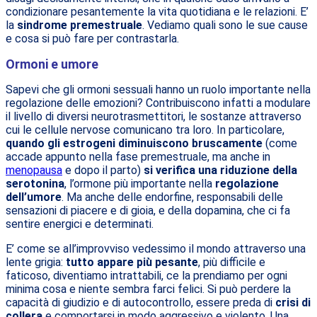
condizionare pesantemente la vita quotidiana e le relazioni. E’
la
sindrome premestruale
. Vediamo quali sono le sue cause
e cosa si può fare per contrastarla.
Ormoni e umore
Sapevi che gli ormoni sessuali hanno un ruolo importante nella
regolazione delle emozioni? Contribuiscono infatti a modulare
il livello di diversi neurotrasmettitori, le sostanze attraverso
cui le cellule nervose comunicano tra loro. In particolare,
quando gli estrogeni diminuiscono bruscamente
(come
accade appunto nella fase premestruale, ma anche in
menopausa
e dopo il parto)
si verifica una riduzione della
serotonina
, l’ormone più importante nella
regolazione
dell’umore
. Ma anche delle endorfine, responsabili delle
sensazioni di piacere e di gioia, e della dopamina, che ci fa
sentire energici e determinati.
E’ come se all’improvviso vedessimo il mondo attraverso una
lente grigia:
tutto appare più pesante
, più difficile e
faticoso, diventiamo intrattabili, ce la prendiamo per ogni
minima cosa e niente sembra farci felici. Si può perdere la
capacità di giudizio e di autocontrollo, essere preda di
crisi di
collera
e comportarsi in modo aggressivo e violento. Una