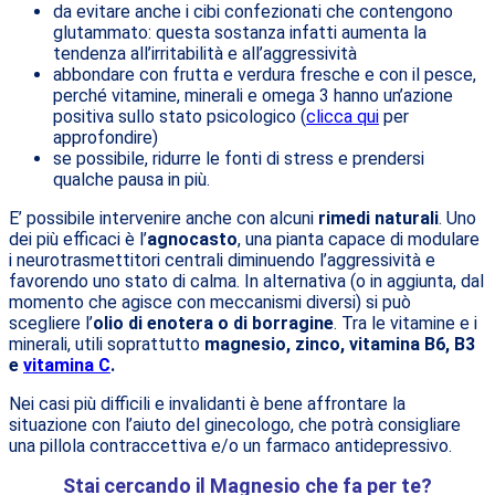
da evitare anche i cibi confezionati che contengono
glutammato: questa sostanza infatti aumenta la
tendenza all’irritabilità e all’aggressività
abbondare con frutta e verdura fresche e con il pesce,
perché vitamine, minerali e omega 3 hanno un’azione
positiva sullo stato psicologico (
clicca qui
per
approfondire)
se possibile, ridurre le fonti di stress e prendersi
qualche pausa in più.
E’ possibile intervenire anche con alcuni
rimedi naturali
. Uno
dei più efficaci è l’
agnocasto
, una pianta capace di modulare
i neurotrasmettitori centrali diminuendo l’aggressività e
favorendo uno stato di calma. In alternativa (o in aggiunta, dal
momento che agisce con meccanismi diversi) si può
scegliere l’
olio di enotera o di borragine
. Tra le vitamine e i
minerali, utili soprattutto
magnesio, zinco, vitamina B6, B3
e
vitamina C
.
Nei casi più difficili e invalidanti è bene affrontare la
situazione con l’aiuto del ginecologo, che potrà consigliare
una pillola contraccettiva e/o un farmaco antidepressivo.
Stai cercando il Magnesio che fa per te?