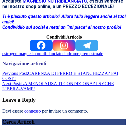
Acquista
MAGNESIO NUTRIBILANCIATO
, esclusivamente
nel nostro shop online, a un PREZZO ECCEZIONALE!
Ti è piaciuto questo articolo? Allora fallo leggere anche ai tuoi
amici!
Condividilo sui social e metti un “mi piace” al nostro profilo!
Condividi Articolo
estrogeni
magnesio nutribilanciato
sindrome premestruale
Navigazione articoli
Previous Post:
CARENZA DI FERRO E STANCHEZZA? FAI
COSI’!
Next Post:
LA MENOPAUSA TI CONDIZIONA? PSYCHE
LIBERA-VAMP!
Leave a Reply
Devi essere
connesso
per inviare un commento.
Cerca Articoli