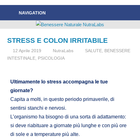
Nuove
Benessere
NAVIGATION
News
Naturale
sul
Benessere
NutraLabs
Naturale!
STRESS E COLON IRRITABILE
12 Aprile 2019
NutraLabs
SALUTE
,
BENESSERE
INTESTINALE
,
PSICOLOGIA
Ultimamente lo stress accompagna le tue
giornate?
Capita a molti, in questo periodo primaverile, di
sentirsi stanchi e nervosi.
L’organismo ha bisogno di una sorta di adattamento:
si deve riabituare a giornate più lunghe e con più ore
di sole e a temperature più alte.