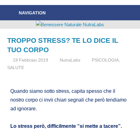
Nuove
Benessere
NAVIGATION
News
Naturale
sul
Benessere
NutraLabs
Naturale!
TROPPO STRESS? TE LO DICE IL
TUO CORPO
19 Febbraio 2019
NutraLabs
PSICOLOGIA
,
SALUTE
Quando siamo sotto stress, capita spesso che il
nostro corpo ci invii chiari segnali che però tendiamo
ad ignorare.
Lo stress però, difficilmente “si mette a tacere”.