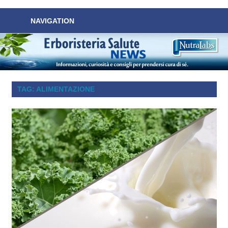
Nuove
Benessere
NAVIGATION
News
Naturale
sul
Benessere
NutraLabs
Naturale!
TAG:
ALIMENTAZIONE