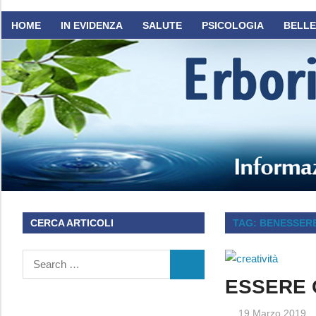
Nuove
Benessere
HOME
IN EVIDENZA
SALUTE
PSICOLOGIA
BELL
News
Naturale
sul
Benessere
NutraLabs
Naturale!
CERCA ARTICOLI
TAG:
BENESSER
ESSERE 
19 Marzo 2019