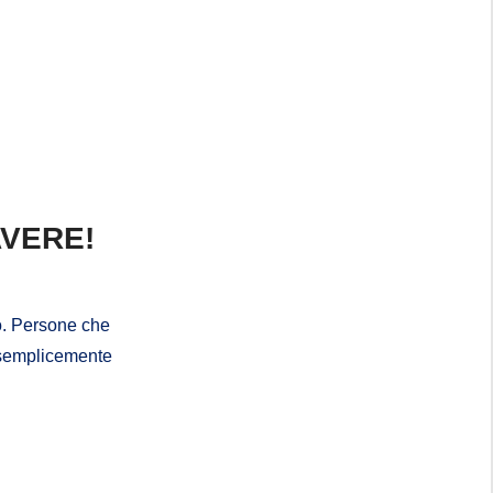
AVERE!
to. Persone che
 o semplicemente