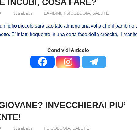
E INCUBI, COSA FARE?
9
NutraLabs
BAMBINI
,
PSICOLOGIA
,
SALUTE
 figlio piccolo sarà capitato almeno una volta che il bambino urli,
otte. E’ infatti frequente in una certa fase della crescita, il manif
Condividi Articolo
 GIOVANE? INVECCHIERAI PIU’
NTE!
9
NutraLabs
PSICOLOGIA
,
SALUTE