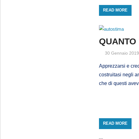
READ MORE
QUANTO 
30 Gennaio 201
Apprezzarsi e cre
costruitasi negli a
che di questi ave
READ MORE