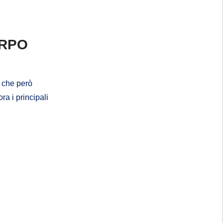
ORPO
i che però
ra i principali