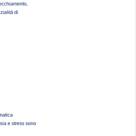
nvecchiamento,
zialità di
ematica
nsia e stress sono